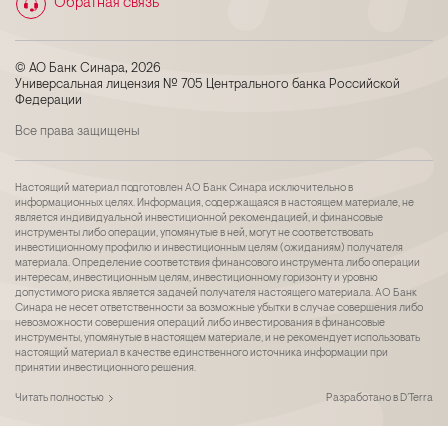
Обратная связь
© АО Банк Синара, 2026
Универсальная лицензия № 705 Центрального банка Российской
Федерации
Все права защищены
Настоящий материал подготовлен АО Банк Синара исключительно в
информационных целях. Информация, содержащаяся в настоящем материале, не
является индивидуальной инвестиционной рекомендацией, и финансовые
инструменты либо операции, упомянутые в ней, могут не соответствовать
инвестиционному профилю и инвестиционным целям (ожиданиям) получателя
материала. Определение соответствия финансового инструмента либо операции
интересам, инвестиционным целям, инвестиционному горизонту и уровню
допустимого риска является задачей получателя настоящего материала. АО Банк
Синара не несет ответственности за возможные убытки в случае совершения либо
невозможности совершения операций либо инвестирования в финансовые
инструменты, упомянутые в настоящем материале, и не рекомендует использовать
настоящий материал в качестве единственного источника информации при
принятии инвестиционного решения.
Читать полностью
Разработано в
D’Terra