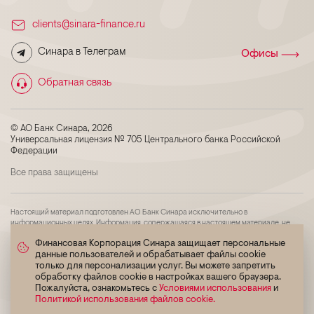
clients@sinara-finance.ru
Синара в Телеграм
Офисы
Обратная связь
© АО Банк Синара, 2026
Универсальная лицензия № 705 Центрального банка Российской
Федерации
Все права защищены
Настоящий материал подготовлен АО Банк Синара исключительно в
информационных целях. Информация, содержащаяся в настоящем материале, не
является индивидуальной инвестиционной рекомендацией, и финансовые
Финансовая Корпорация Синара защищает персональные
инструменты либо операции, упомянутые в ней, могут не соответствовать
данные пользователей и обрабатывает файлы cookie
инвестиционному профилю и инвестиционным целям (ожиданиям) получателя
материала. Определение соответствия финансового инструмента либо операции
только для персонализации услуг. Вы можете запретить
интересам, инвестиционным целям, инвестиционному горизонту и уровню
обработку файлов cookie в настройках вашего браузера.
допустимого риска является задачей получателя настоящего материала. АО Банк
Пожалуйста, ознакомьтесь с
Условиями использования
и
Синара не несет ответственности за возможные убытки в случае совершения либо
Политикой использования файлов cookie.
невозможности совершения операций либо инвестирования в финансовые