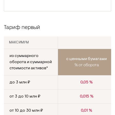
Тариф первый
МАКСИМУМ
из суммарного
с ценными бумагами
оборота и суммарной
% от оборота
стоимости активов*
до
млн ₽
%
3
0,05
от
до
млн ₽
%
3
10
0,015
от
до
млн ₽
%
10
30
0,01