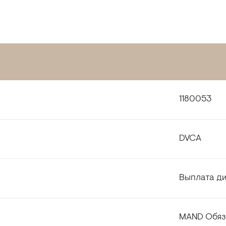
1180053
DVCA
Выплата ди
MAND Обяза