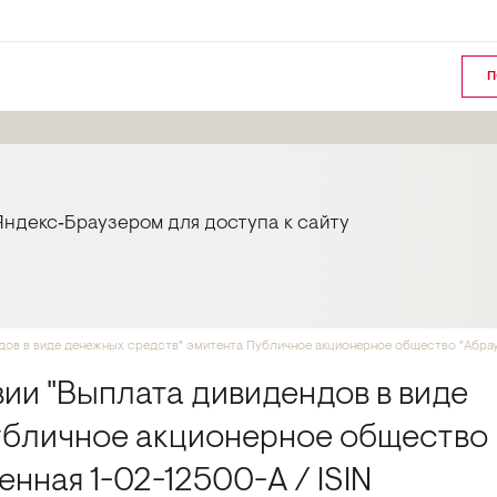
П
ндекс‑Браузером для доступа к сайту
ов в виде денежных средств" эмитента Публичное акционерное общество "Абрау -
ии "Выплата дивидендов в виде
убличное акционерное общество
нная 1-02-12500-A / ISIN