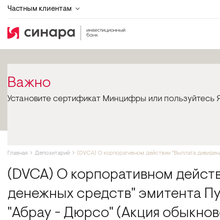
Частным клиентам
Важно
Установите сертификат Минцифры или пользуйтесь Я
Главная
Депозитарий
(DVCA) О корпоративном действии "Выплата дивиденд
(DVCA) О корпоративном действ
денежных средств" эмитента П
"Абрау - Дюрсо" (Акция обыкнове