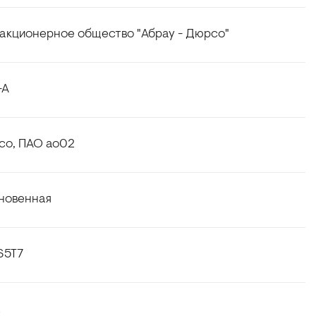
акционерное общество "Абрау - Дюрсо"
-A
со, ПАО ао02
новенная
S5T7
2