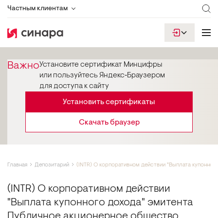
Частным клиентам
Важно
Установите сертификат Минцифры
или пользуйтесь Яндекс‑Браузером
для доступа к сайту
Установить сертификаты
Скачать браузер
Главная
Депозитарий
(INTR) О корпоративном действии "Выплата купонног
(INTR) О корпоративном действии
"Выплата купонного дохода" эмитента
Публичное акционерное общество