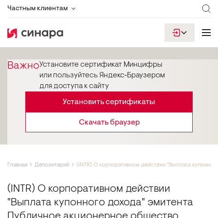
Частным клиентам
Важно
Установите сертификат Минцифры
или пользуйтесь Яндекс‑Браузером
для доступа к сайту
Установить сертификаты
Скачать браузер
Главная
Депозитарий
(INTR) О корпоративном действии "Выплата купонног
(INTR) О корпоративном действии
"Выплата купонного дохода" эмитента
Публичное акционерное общество