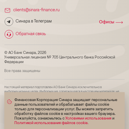
clients@sinara-finance.ru
Синара в Телеграм
Офисы
Обратная связь
© АО Банк Синара, 2026
Универсальная лицензия № 705 Центрального банка Российской
Федерации
Все права защищены
Настоящий материал подготовлен АО Банк Синара исключительно в
информационных целях. Информация, содержащаяся в настоящем материале, не
является индивидуальной инвестиционной рекомендацией, и финансовые
Финансовая Корпорация Синара защищает персональные
инструменты либо операции, упомянутые в ней, могут не соответствовать
данные пользователей и обрабатывает файлы cookie
инвестиционному профилю и инвестиционным целям (ожиданиям) получателя
материала. Определение соответствия финансового инструмента либо операции
только для персонализации услуг. Вы можете запретить
интересам, инвестиционным целям, инвестиционному горизонту и уровню
обработку файлов cookie в настройках вашего браузера.
допустимого риска является задачей получателя настоящего материала. АО Банк
Пожалуйста, ознакомьтесь с
Условиями использования
и
Синара не несет ответственности за возможные убытки в случае совершения либо
Политикой использования файлов cookie.
невозможности совершения операций либо инвестирования в финансовые